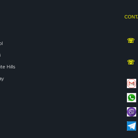
CONT
☏
ol
i
☏
te Hills
ay