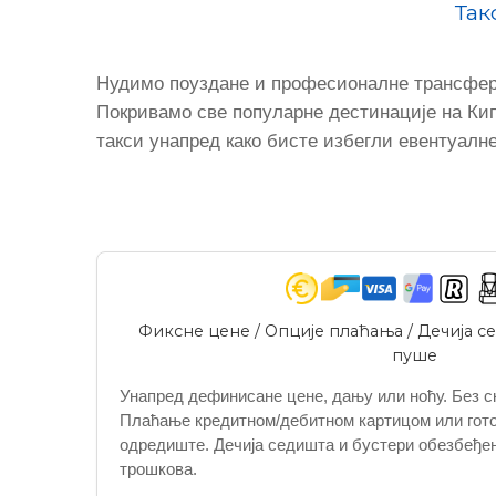
Так
Нудимо поуздане и професионалне трансфере
Покривамо све популарне дестинације на Кип
такси унапред како бисте избегли евентуалне
Фиксне цене / Опције плаћања / Дечија се
пуше
Унапред дефинисане цене, дању или ноћу. Без с
Плаћање кредитном/дебитном картицом или гото
одредиште. Дечија седишта и бустери обезбеђен
трошкова.