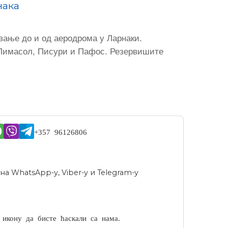
нака
вање до и од аеродрома у Ларнаки.
у, Лимасол, Писури и Пафос. Резервишите
+357 96126806
а WhatsApp-у, Viber-у и Telegram-у
 икону да бисте ћаскали са нама.