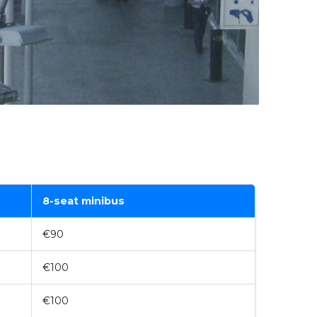
8-seat minibus
€90
€100
€100