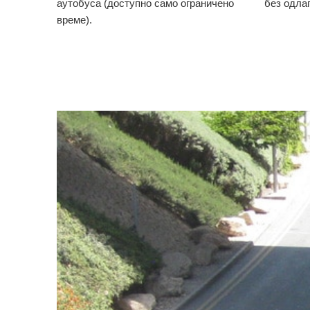
аутобуса (доступно само ограничено
без одла
време).