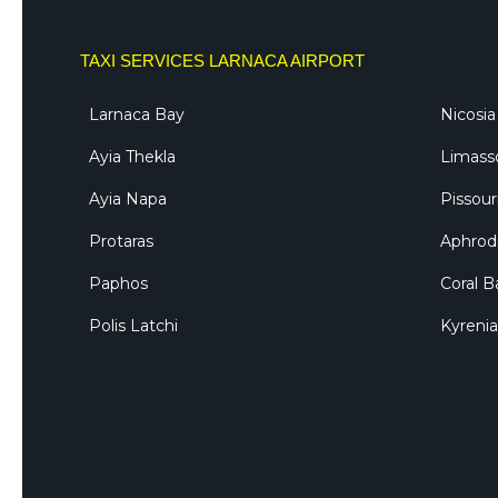
TAXI SERVICES LARNACA AIRPORT
Larnaca Bay
Nicosia
Ayia Thekla
Limass
Ayia Napa
Pissour
Protaras
Aphrodi
Paphos
Coral B
Polis Latchi
Kyrenia