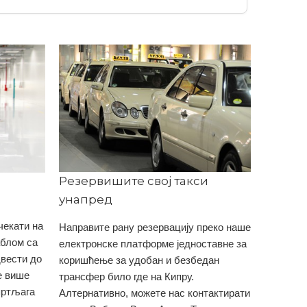
Резервишите свој такси
унапред
чекати на
Направите рану резервацију преко наше
аблом са
електронске платформе једноставне за
вести до
коришћење за удобан и безбедан
е више
трансфер било где на Кипру.
пртљага
Алтернативно, можете нас контактирати