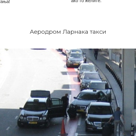
ако то желите.
гања!
Аеродром Ларнака такси