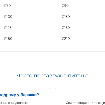
€70
€90
€100
€130
€125
€160
€180
€210
Често постављана питања
еродрому у Ларнаки?
из сале за доласке.
Сви лиценцирани таксији