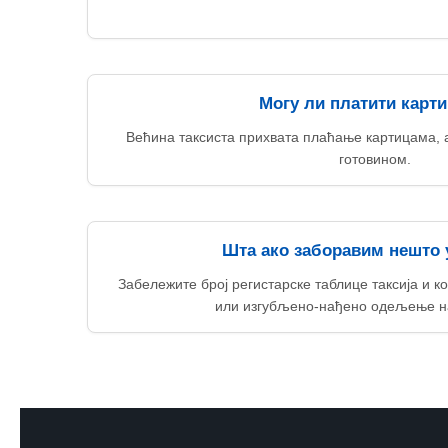
Могу ли платити карт
Већина таксиста прихвата плаћање картицама, 
готовином.
Шта ако заборавим нешто у
Забележите број регистарске таблице таксија и ко
или изгубљено-нађено одељење н