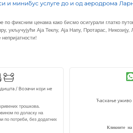
си и минибус услуге до и од аеродрома Лар
 по фиксним ценама како бисмо осигурали глатко путо
ру, укључујући Аја Теклу, Аја Напу, Протарас, Никозиј
 непријатности!
дишта / Возачи који не
Ћаскање уживо н
кривених трошкова.
вином по доласку на
и по потреби, без додатних
Кликните на