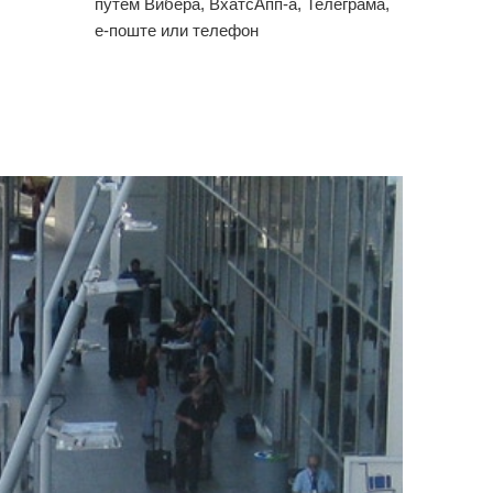
путем Вибера, ВхатсАпп-а, Телеграма,
е-поште или телефон