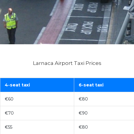
Larnaca Airport Taxi Prices
4-seat taxi
6-seat taxi
€60
€80
€70
€90
€55
€80