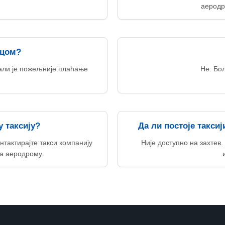
аеродр
ицом?
али је пожељније плаћање
Не. Бол
 таксију?
Да ли постоје такси
нтактирајте такси компанију
Није доступно на захтев
а аеродрому.