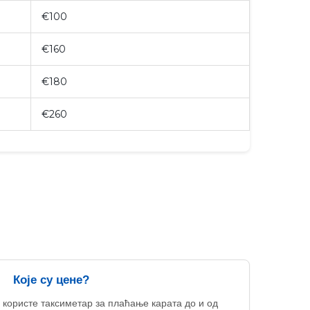
€100
€160
€180
€260
Које су цене?
 користе таксиметар за плаћање карата до и од