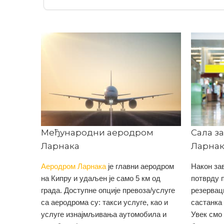
Међународни аеродром
Сала з
Ларнака
Ларнак
Аеродром Ларнака
је главни аеродром
Након за
на Кипру и удаљен је само 5 км од
потврду 
града. Доступне опције превоза/услуге
резервац
са аеродрома су: такси услуге, као и
састанка 
услуге изнајмљивања аутомобила и
Увек смо