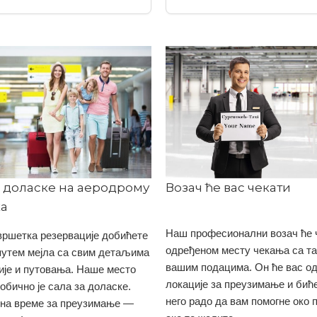
а доласке на аеродрому
Возач ће вас чекати
а
Наш професионални возач ће 
вршетка резервације добићете
одређеном месту чекања са т
путем мејла са свим детаљима
вашим подацима. Он ће вас од
ије и путовања. Наше место
локације за преузимање и бић
обично је сала за доласке.
него радо да вам помогне око 
 на време за преузимање —