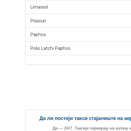
Limassol
Pissouri
Paphos
Polis Latchi Paphos
Да ли постоји такси стајалиште на а
Да — 24/7. Таксији паркирају на излазу 