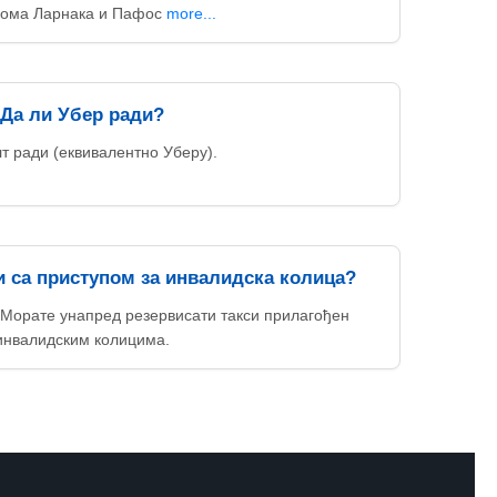
ома Ларнака и Пафос
more...
Да ли Убер ради?
т ради (еквивалентно Уберу).
ји са приступом за инвалидска колица?
. Морате унапред резервисати такси прилагођен
инвалидским колицима.