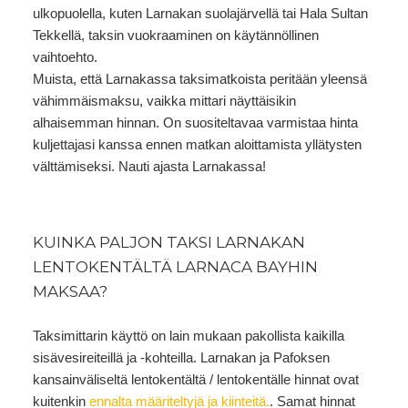
ulkopuolella, kuten Larnakan suolajärvellä tai Hala Sultan
Tekkellä, taksin vuokraaminen on käytännöllinen
vaihtoehto.
Muista, että Larnakassa taksimatkoista peritään yleensä
vähimmäismaksu, vaikka mittari näyttäisikin
alhaisemman hinnan. On suositeltavaa varmistaa hinta
kuljettajasi kanssa ennen matkan aloittamista yllätysten
välttämiseksi. Nauti ajasta Larnakassa!
KUINKA PALJON TAKSI LARNAKAN
LENTOKENTÄLTÄ LARNACA BAYHIN
MAKSAA?
Taksimittarin käyttö on lain mukaan pakollista kaikilla
sisävesireiteillä ja -kohteilla. Larnakan ja Pafoksen
kansainväliseltä lentokentältä / lentokentälle hinnat ovat
kuitenkin
ennalta määriteltyjä ja kiinteitä.
. Samat hinnat