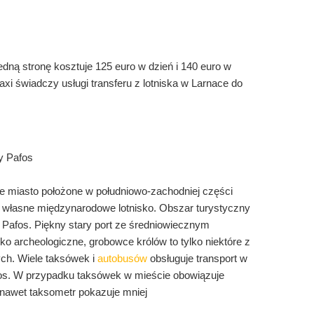
edną stronę kosztuje 125 euro w dzień i 140 euro w
i świadczy usługi transferu z lotniska w Larnace do
y Pafos
ne miasto położone w południowo-zachodniej części
 własne międzynarodowe lotnisko. Obszar turystyczny
o Pafos. Piękny stary port ze średniowiecznym
o archeologiczne, grobowce królów to tylko niektóre z
ych. Wiele taksówek i
autobusów
obsługuje transport w
fos. W przypadku taksówek w mieście obowiązuje
nawet taksometr pokazuje mniej