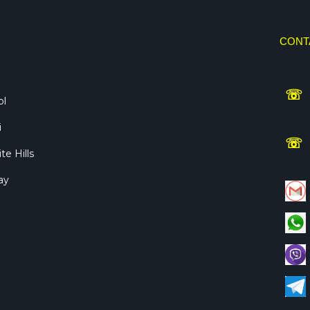
CONT
☏
ol
i
☏
te Hills
ay