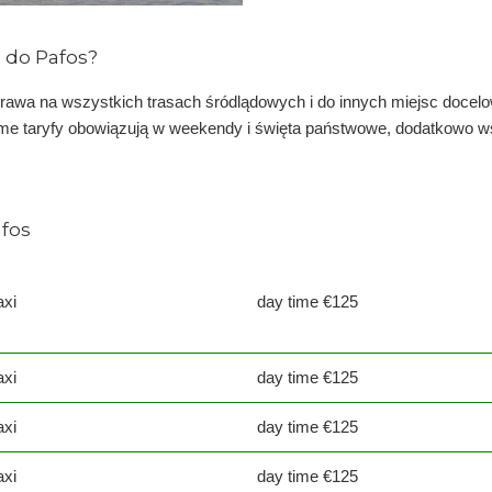
e do Pafos?
rawa na wszystkich trasach śródlądowych i do innych miejsc docel
me taryfy obowiązują w weekendy i święta państwowe, dodatkowo ws
afos
axi
day time €125
axi
day time €125
axi
day time €125
axi
day time €125