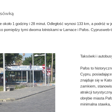
aksówką
e około 1 godziny i 28 minut. Odległość wynosi 133 km, a podróż w j
ko pomiędzy tymi dwoma lotniskami w Larnace i Pafos. Cyprusweb-tax
Taksówki i autobus
Pafos to historycz
Cypru, posiadające
znajduje się w Kat
zamkiem, stanowisk
atrakcji turystyczn
obrębie miasta Pa
minimalna stawka, 