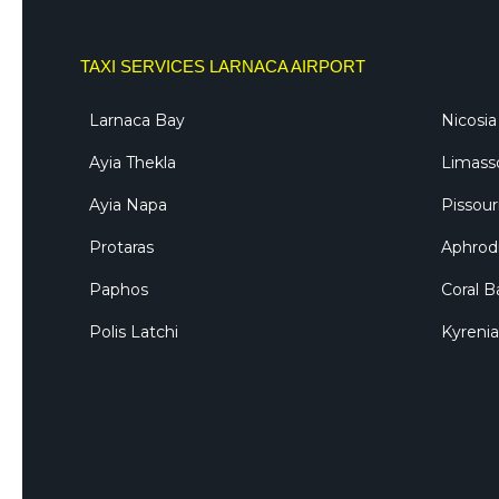
TAXI SERVICES LARNACA AIRPORT
Larnaca Bay
Nicosia
Ayia Thekla
Limass
Ayia Napa
Pissour
Protaras
Aphrodi
Paphos
Coral B
Polis Latchi
Kyrenia