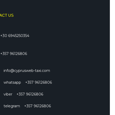
ACT US
+30 6945250354
+357 96126806
info@cyprusweb-taxi.com
whatsapp +357 96126806
viber +357 96126806
telegram +357 96126806