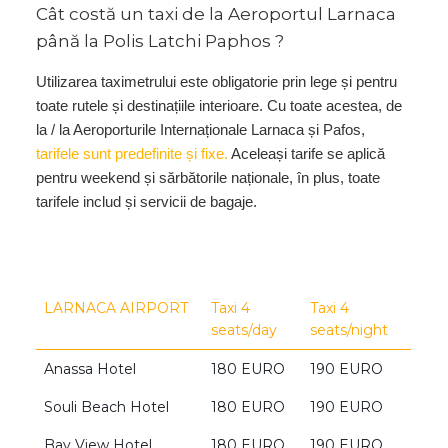
Cât costă un taxi de la Aeroportul Larnaca
până la Polis Latchi Paphos ?
Utilizarea taximetrului este obligatorie prin lege și pentru
toate rutele și destinațiile interioare. Cu toate acestea, de
la / la Aeroporturile Internaționale Larnaca și Pafos,
tarifele sunt predefinite și fixe.
Aceleași tarife se aplică
pentru weekend și sărbătorile naționale, în plus, toate
tarifele includ și servicii de bagaje.
LARNACA AIRPORT
Taxi 4
Taxi 4
seats/day
seats/night
Anassa Hotel
180 EURO
190 EURO
Souli Beach Hotel
180 EURO
190 EURO
Bay View Hotel
180 EURO
190 EURO